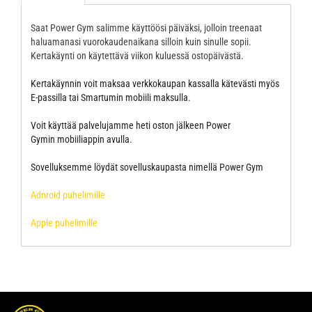
Saat Power Gym salimme käyttöösi päiväksi, jolloin treenaat
haluamanasi vuorokaudenaikana silloin kuin sinulle sopii.
Kertakäynti on käytettävä viikon kuluessä ostopäivästä.
Kertakäynnin voit maksaa verkkokaupan kassalla kätevästi myös
E-passilla tai Smartumin mobiili maksulla.
Voit käyttää palvelujamme heti oston jälkeen Power
Gymin mobiiliappin avulla.
Sovelluksemme löydät sovelluskaupasta nimellä Power Gym
Adnroid puhelimille
Apple puhelimille