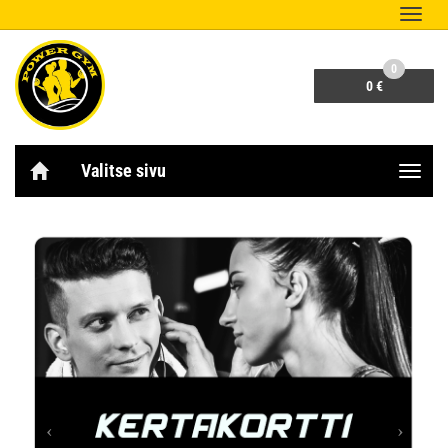
Naviga
0
0 €
Valitse sivu
Naviga