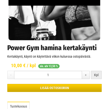
Power Gym hamina kertakäynti
Kertakäynti, käynti on käytettävä viikon kuluessa ostopäivästä.
10,00 € / kpl
sis. alv 13,50 %
-
+
Kpl
LISÄÄ OSTOSKORIIN
Tuotekuvaus