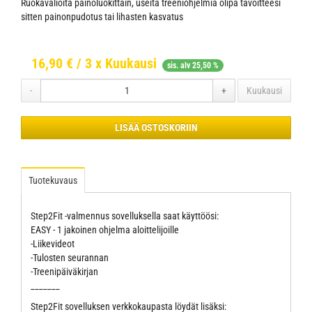
Ruokavalioita painoluokittain, useita treeniohjelmia olipa tavoitteesi
sitten painonpudotus tai lihasten kasvatus
16,90
€ / 3 x Kuukausi
sis. alv 25,50 %
-
+
Kuukausi
LISÄÄ OSTOSKORIIN
Tuotekuvaus
Step2Fit -valmennus sovelluksella saat käyttöösi:
EASY - 1 jakoinen ohjelma aloittelijoille
-Liikevideot
-Tulosten seurannan
-Treenipäiväkirjan
_______
Step2Fit sovelluksen verkkokaupasta löydät lisäksi: