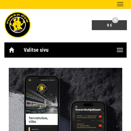
Naviga
0
0 €
Valitse sivu
Naviga