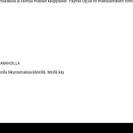
rttilaskulla ja välittää maksun kauppiaalle. Paytrail Oyj:llä on maksulaitoksen toim
TARAHOILLA
la liikuntamaksuvälineillä. Meillä käy