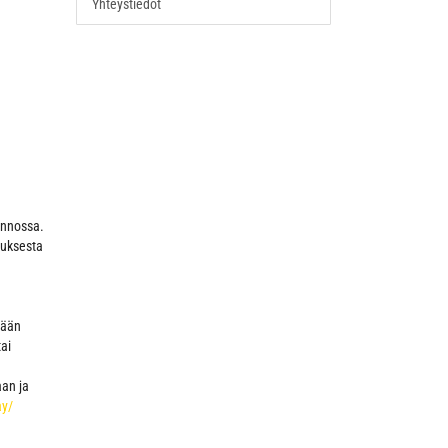
Yhteystiedot
innossa.
auksesta
mään
ai
aan ja
ay/