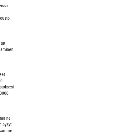
vissä
Jousto,
tut
ksaminen
eet
30
stoksesi
–3000
ksaa ne
n pysyt
lussamme