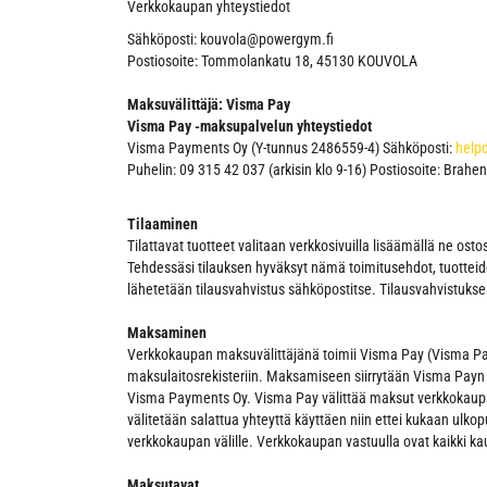
Verkkokaupan yhteystiedot
Sähköposti: kouvola@powergym.fi
Postiosoite: Tommolankatu 18, 45130 KOUVOLA
Maksuvälittäjä: Visma Pay
Visma Pay -maksupalvelun yhteystiedot
Visma Payments Oy (Y-tunnus 2486559-4) Sähköposti:
help
Puhelin: 09 315 42 037 (arkisin klo 9-16) Postiosoite: Brah
Tilaaminen
Tilattavat tuotteet valitaan verkkosivuilla lisäämällä ne o
Tehdessäsi tilauksen hyväksyt nämä toimitusehdot, tuotteide
lähetetään tilausvahvistus sähköpostitse. Tilausvahvistukses
Maksaminen
Verkkokaupan maksuvälittäjänä toimii Visma Pay (Visma Pay
maksulaitosrekisteriin. Maksamiseen siirrytään Visma Payn v
Visma Payments Oy. Visma Pay välittää maksut verkkokauppi
välitetään salattua yhteyttä käyttäen niin ettei kukaan ul
verkkokaupan välille. Verkkokaupan vastuulla ovat kaikki kau
Maksutavat